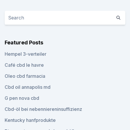
Featured Posts
Hempel 3-verteiler
Café cbd le havre
Oleo cbd farmacia
Cbd oil annapolis md
G pen nova cbd
Cbd-öl bei nebenniereninsuffizienz
Kentucky hanfprodukte