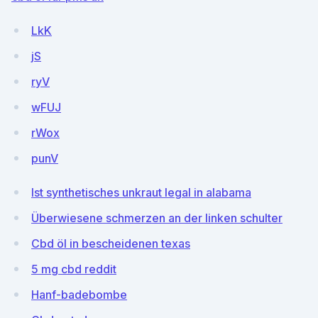
LkK
jS
ryV
wFUJ
rWox
punV
Ist synthetisches unkraut legal in alabama
Überwiesene schmerzen an der linken schulter
Cbd öl in bescheidenen texas
5 mg cbd reddit
Hanf-badebombe