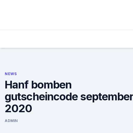
Skip
to
content
NEWS
Hanf bomben
gutscheincode septembe
2020
ADMIN