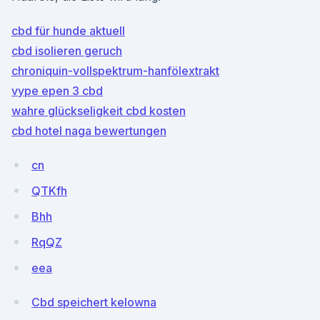
cbd für hunde aktuell
cbd isolieren geruch
chroniquin-vollspektrum-hanfölextrakt
vype epen 3 cbd
wahre glückseligkeit cbd kosten
cbd hotel naga bewertungen
cn
QTKfh
Bhh
RqQZ
eea
Cbd speichert kelowna